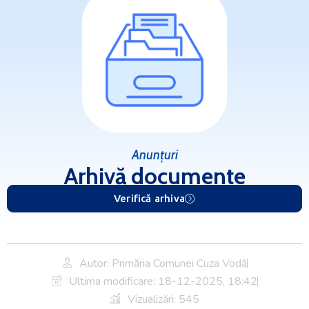
Anunțuri
Arhivă documente
Verifică arhiva
Autor: Primăria Comunei Cuza Vodă
Ultima modificare:
18-12-2025, 18:42
Vizualizări: 545