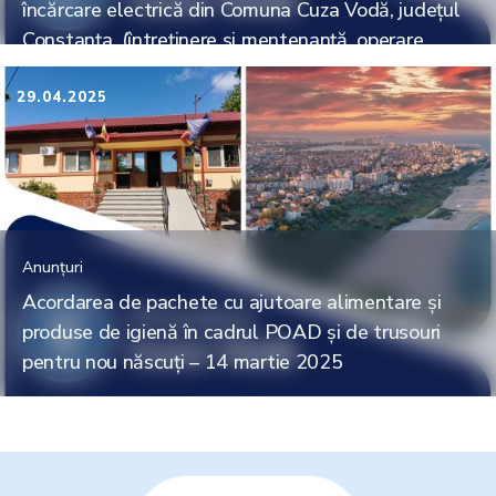
încărcare electrică din Comuna Cuza Vodă, județul
Constanța, (întreținere și mentenanță, operare,
procesare încasări în contul proprietarului pe bază
de comision)
29.04.2025
Anunțuri
Acordarea de pachete cu ajutoare alimentare și
produse de igienă în cadrul POAD și de trusouri
pentru nou născuți – 14 martie 2025