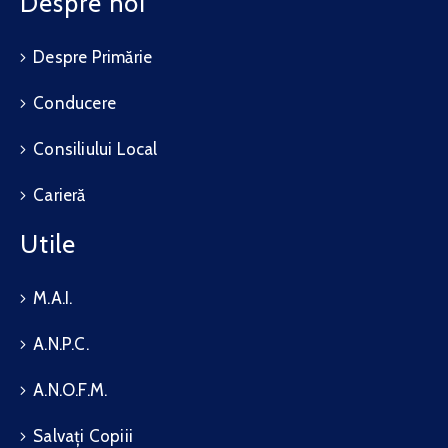
Despre noi
Despre Primărie
Conducere
Consiliului Local
Carieră
Utile
M.A.I.
A.N.P.C.
A.N.O.F.M.
Salvați Copiii