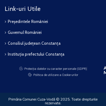
Link-uri Utile
Președintele României
Guvernul României
Consiliul județean Constanța
Instituția prefectului Constanța
A
Protecția datelor cu caracter personale (GDPR)
M
Politica de utilizare a Cookie-urilor
Primăria Comunei Cuza-Vodă © 2025. Toate drepturile
rezervate.