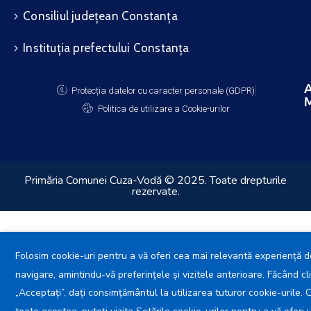
Consiliul județean Constanța
Instituția prefectului Constanța
A
Protecția datelor cu caracter personale (GDPR)
M
Politica de utilizare a Cookie-urilor
Primăria Comunei Cuza-Vodă © 2025. Toate drepturile
rezervate.
Folosim cookie-uri pentru a vă oferi cea mai relevantă experiență d
navigare, amintindu-vă preferințele și vizitele anterioare. Făcând cl
„Acceptați”, dați consimțământul la utilizarea tuturor cookie-urile. 