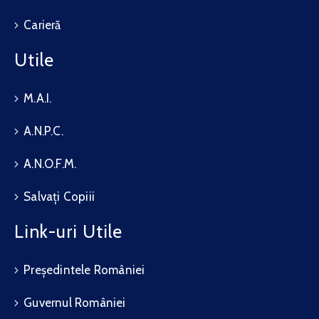
Carieră
Utile
M.A.I.
A.N.P.C.
A.N.O.F.M.
Salvați Copiii
Link-uri Utile
Președintele României
Guvernul României