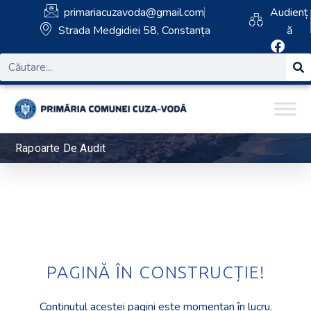
primariacuzavoda@gmail.com
Audienț
Strada Medgidiei 58, Constanța
ă
Rapoarte De Audit
PAGINĂ ÎN CONSTRUCȚIE!
Conținutul acestei pagini este momentan în lucru.