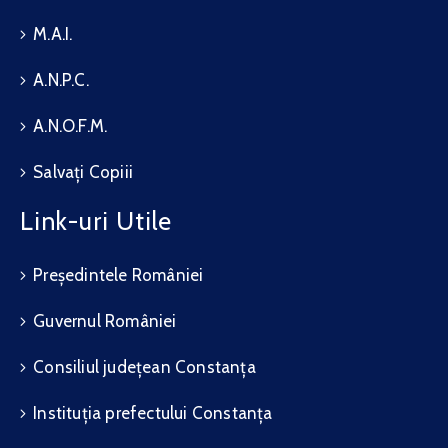
M.A.I.
A.N.P.C.
A.N.O.F.M.
Salvați Copiii
Link-uri Utile
Președintele României
Guvernul României
Consiliul județean Constanța
Instituția prefectului Constanța