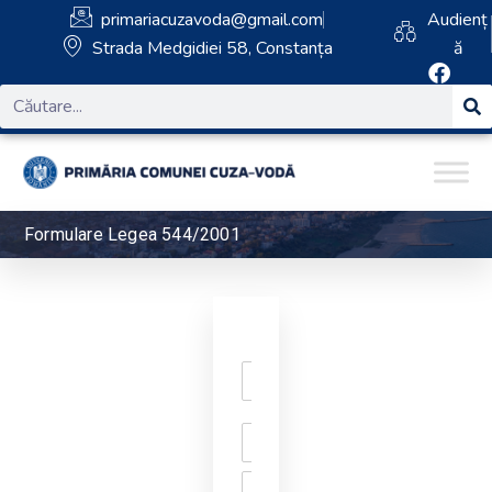
primariacuzavoda@gmail.com
Audienț
Strada Medgidiei 58, Constanța
ă
Formulare Legea 544/2001
N
u
m
A
e
d
c
L
r
o
i