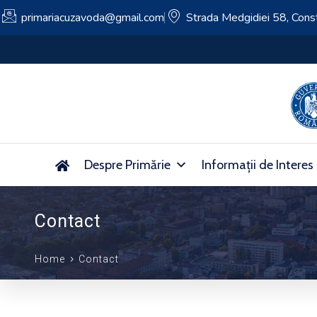
primariacuzavoda@gmail.com
Strada Medgidiei 58, Cons
Anunț – Asociația Grup de Acțiune Locală Constan
Despre Primărie
Informații de Interes
Contact
Home
Contact