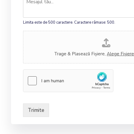
*
e
e
s
c
a
t
Limita este de 500 caractere. Caractere râmase: 500.
j
*
*
Î
n
c
a
Trage & Plasează Fișiere,
Alege Fișiere
r
c
ă
f
i
ș
i
e
r
Trimite