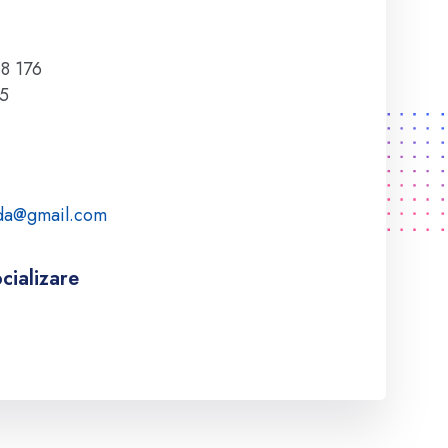
18 176
15
da@gmail.com
cializare