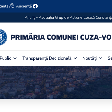
tanța
Audiență
ța Centru
 Public
Transparență Decizională
Noutăți
Se