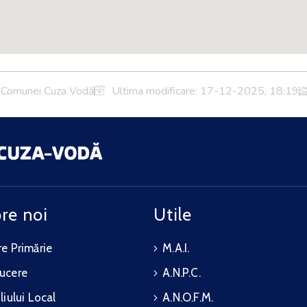
a Comunei Cuza Vodă
Ultima modificare:
17-12-2025, 18:19
re noi
Utile
e Primărie
M.A.I.
ucere
A.N.P.C.
liului Local
A.N.O.F.M.