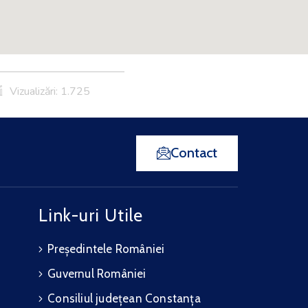
Vizualizări: 1.725
Contact
Link-uri Utile
Președintele României
Guvernul României
Consiliul județean Constanța