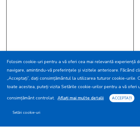
Folosim cookie-uri pentru a vă oferi cea mai relevantă experiență d
navigare, amintindu-vă preferințele și vizitele anterioare. Făcând cl
„Acceptați”, dați consimțământul la utilizarea tuturor cookie-urile. 
toate acestea, puteți vizita Setările cookie-urilor pentru a vă oferi 
consimțământ controlat.
Aflați mai multe detalii
ACCEPTAȚI
Accesibilitate
Setări cookie-uri