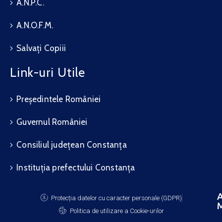
A.N.P.C.
A.N.O.F.M.
Salvați Copiii
Link-uri Utile
Președintele României
Guvernul României
Consiliul județean Constanța
Instituția prefectului Constanța
A
Protecția datelor cu caracter personale (GDPR)
M
Politica de utilizare a Cookie-urilor