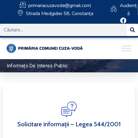
primariacuzavoda@gmail.com
Audienț
Strada Medgidiei 58, Constanța
ă
Informații De Interes Public
Solicitare informații – Legea 544/2001