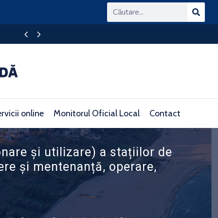
Ghișeul Unic de Eficiență Energetică (OSS)
rvicii online
Monitorul Oficial Local
Contact
re și utilizare) a stațiilor de
ere și mentenanță, operare,