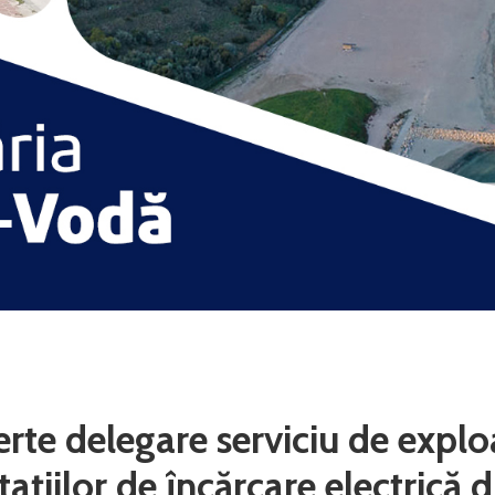
erte delegare serviciu de explo
stațiilor de încărcare electrică d