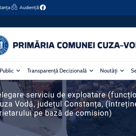
tanța
Audiență
ța Centru
 Public
Transparență Decizională
Noutăți
Se
legare serviciu de exploatare (funcționa
za Vodă, județul Constanța, (întrețin
rietarului pe bază de comision)