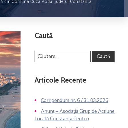
ctrică din Comuna Cuza Vodă, județul Constanța,
Caută
Articole Recente
Corrigendum nr. 6 / 31.03.2026
Anunț – Asociația Grup de Acțiune
Locală Constanța Centru