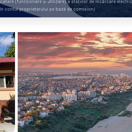
loatare (funcționare și utilizare) a stațiilor de încărcare ele
 în contul proprietarului pe bază de comision)