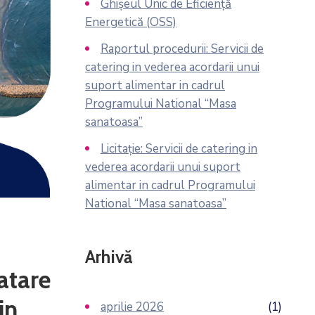
Ghișeul Unic de Eficiență
Energetică (OSS)
Raportul procedurii: Servicii de
catering in vederea acordarii unui
suport alimentar in cadrul
Programului National “Masa
sanatoasa”
Licitație: Servicii de catering in
vederea acordarii unui suport
alimentar in cadrul Programului
National “Masa sanatoasa”
Arhivă
atare
in
aprilie 2026
(1)