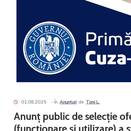
01.08.2025
- În
Anunțuri
de
Toni L.
Anunț public de selecție of
(funcționare și utilizare) a 