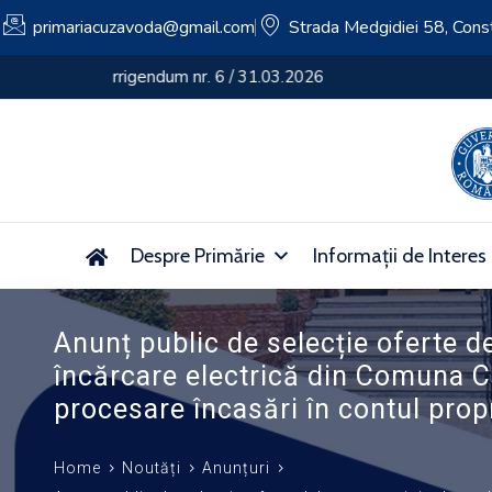
primariacuzavoda@gmail.com
Strada Medgidiei 58, Cons
Anunț – Asociația Grup de Acțiune Locală Constan
Despre Primărie
Informații de Interes
Anunț public de selecție oferte de
încărcare electrică din Comuna Cu
procesare încasări în contul prop
Home
Noutăți
Anunțuri