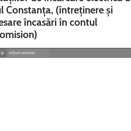
Constanța, (întreținere și
sare încasări în contul
comision)