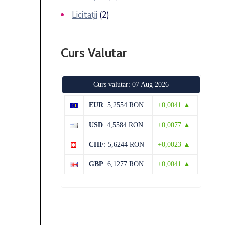
Licitații
(2)
Curs Valutar
Curs valutar: 07 Aug 2026
EUR
: 5,2554 RON
+0,0041 ▲
USD
: 4,5584 RON
+0,0077 ▲
CHF
: 5,6244 RON
+0,0023 ▲
GBP
: 6,1277 RON
+0,0041 ▲