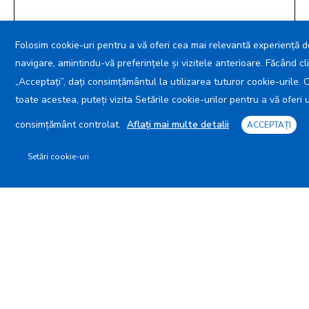
Folosim cookie-uri pentru a vă oferi cea mai relevantă experiență d
navigare, amintindu-vă preferințele și vizitele anterioare. Făcând cl
„Acceptați”, dați consimțământul la utilizarea tuturor cookie-urile. 
toate acestea, puteți vizita Setările cookie-urilor pentru a vă oferi 
consimțământ controlat.
Aflați mai multe detalii
ACCEPTAȚI
Accesibilitate
Setări cookie-uri