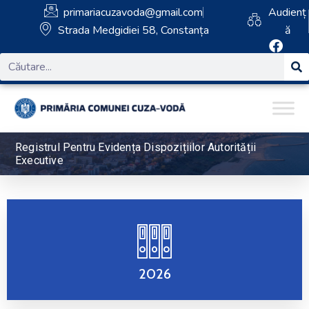
primariacuzavoda@gmail.com
Audienț
Strada Medgidiei 58, Constanța
ă
Registrul Pentru Evidența Dispozițiilor Autorității
Executive
2026