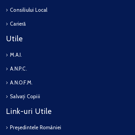
Consiliului Local
Carieră
Utile
M.A.I.
A.N.P.C.
A.N.O.F.M.
Salvați Copiii
Link-uri Utile
Președintele României