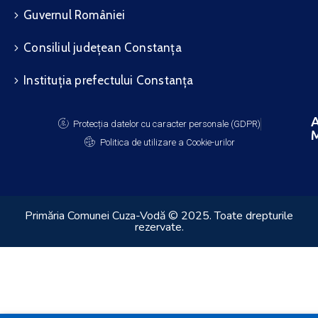
Guvernul României
Consiliul județean Constanța
Instituția prefectului Constanța
A
Protecția datelor cu caracter personale (GDPR)
M
Politica de utilizare a Cookie-urilor
Primăria Comunei Cuza-Vodă © 2025. Toate drepturile
rezervate.