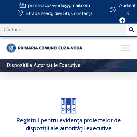
primariacuzavoda@gmail.com
Audienț
Strada Medgidiei 58, Constanța
ă
Dispozițiile Autoritățile Executive
Registrul pentru evidența proiectelor de
dispoziții ale autorității executive