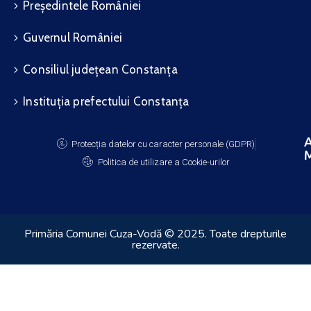
Președintele României
Guvernul României
Consiliul județean Constanța
Instituția prefectului Constanța
A
Protecția datelor cu caracter personale (GDPR)
M
Politica de utilizare a Cookie-urilor
Primăria Comunei Cuza-Vodă © 2025. Toate drepturile
rezervate.