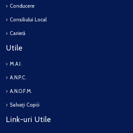
Conducere
Consiliului Local
Carieră
Utile
M.A.I.
A.N.P.C.
A.N.O.F.M.
Salvați Copiii
Link-uri Utile