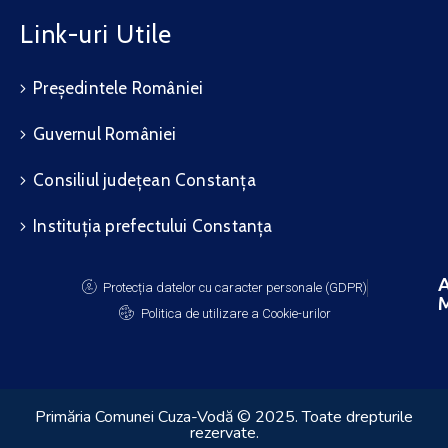
Link-uri Utile
Președintele României
Guvernul României
Consiliul județean Constanța
Instituția prefectului Constanța
A
Protecția datelor cu caracter personale (GDPR)
M
Politica de utilizare a Cookie-urilor
Primăria Comunei Cuza-Vodă © 2025. Toate drepturile
rezervate.