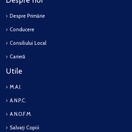
Despre noi
Despre Primărie
Conducere
Consiliului Local
Carieră
Utile
M.A.I.
A.N.P.C.
A.N.O.F.M.
Salvați Copiii