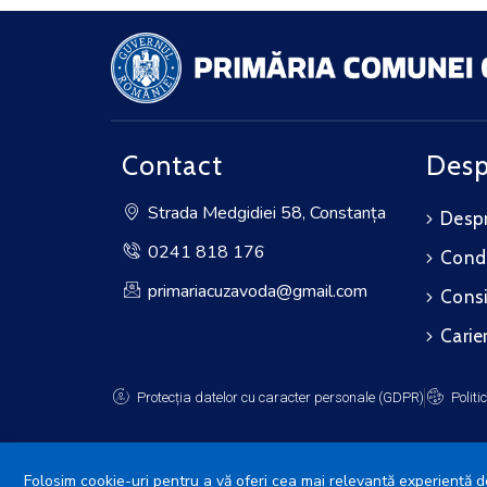
Contact
Desp
Strada Medgidiei 58, Constanța
Despr
0241 818 176
Cond
primariacuzavoda@gmail.com
Consi
Carie
Protecția datelor cu caracter personale (GDPR)
Politi
Folosim cookie-uri pentru a vă oferi cea mai relevantă experiență de