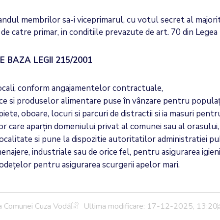
ndul membrilor sa-i viceprimarul, cu votul secret al majoritat
 de catre primar, in conditiile prevazute de art. 70 din Lege
E BAZA LEGII 215/2001
locali, conform angajamentelor contractuale,
ce si produselor alimentare puse în vânzare pentru populație, 
piete, oboare, locuri si parcuri de distractii si ia masuri pen
r care aparțin domeniului privat al comunei sau al orasului,
ocalitate si pune la dispozitie autoritatilor administratiei 
najere, industriale sau de orice fel, pentru asigurarea igieni
odețelor pentru asigurarea scurgerii apelor mari.
ia Comunei Cuza Vodă
Ultima modificare:
17-12-2025, 13:20