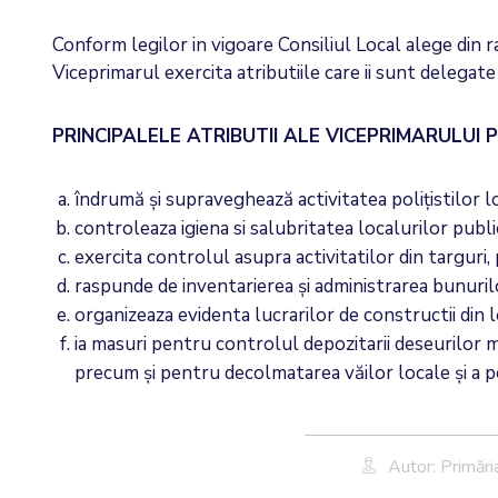
Conform legilor in vigoare Consiliul Local alege din ra
Viceprimarul exercita atributiile care ii sunt delegate
PRINCIPALELE ATRIBUTII ALE VICEPRIMARULUI P
îndrumă și supraveghează activitatea polițistilor 
controleaza igiena si salubritatea localurilor publi
exercita controlul asupra activitatilor din targuri, 
raspunde de inventarierea și administrarea bunurilo
organizeaza evidenta lucrarilor de constructii din l
ia masuri pentru controlul depozitarii deseurilor me
precum și pentru decolmatarea văilor locale și a p
Autor: Primăr