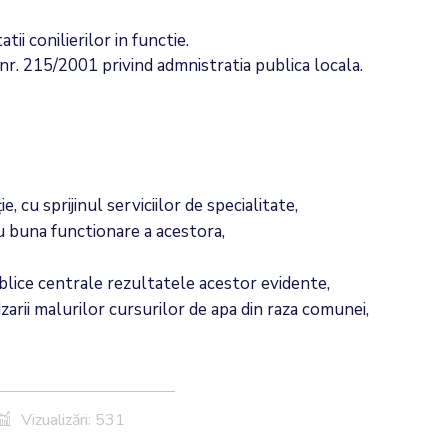
ii conilierilor in functie.
a nr. 215/2001 privind admnistratia publica locala.
cu sprijinul serviciilor de specialitate,
tru buna functionare a acestora,
publice centrale rezultatele acestor evidente,
zarii malurilor cursurilor de apa din raza comunei,
Vizualizări: 531