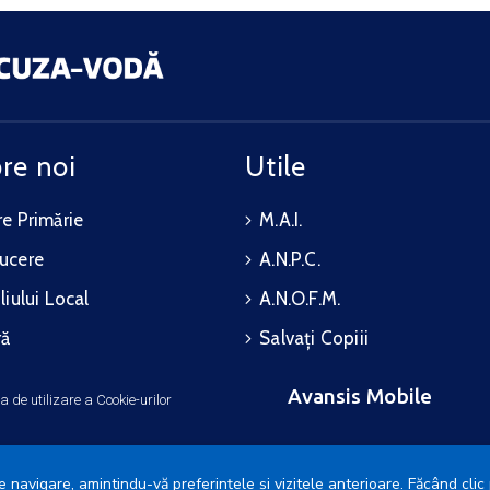
re noi
Utile
e Primărie
M.A.I.
ucere
A.N.P.C.
liului Local
A.N.O.F.M.
ră
Salvați Copiii
Avansis Mobile
ca de utilizare a Cookie-urilor
 navigare, amintindu-vă preferințele și vizitele anterioare. Făcând clic 