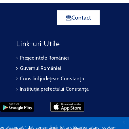
Contact
Link-uri Utile
Președintele României
Guvernul României
Consiliul județean Constanța
Instituția prefectului Constanța
X
pe „Acceptați”, dați consimțământul la utilizarea tuturor cookie-