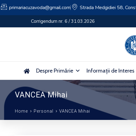
primariacuzavoda@gmail.com
Strada Medgidiei 58, Cons
Despre Primărie
Informații de Interes
VANCEA Mihai
Home
Personal
VANCEA Mihai