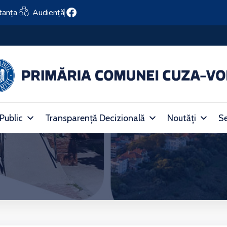
tanța
Audiență
Anunț – Asociația Grup de Acțiune Locală Constanța Centru
 Public
Transparență Decizională
Noutăți
Se