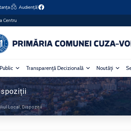
tanța
Audiență
ța Centru
 Public
Transparență Decizională
Noutăți
Se
spoziții
iul Local, Dispoziții