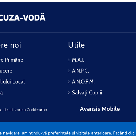
re noi
Utile
e Primărie
M.A.I.
ucere
A.N.P.C.
liului Local
A.N.O.F.M.
ră
Salvați Copiii
Avansis Mobile
ca de utilizare a Cookie-urilor
 navigare, amintindu-vă preferințele și vizitele anterioare. Făcând clic 