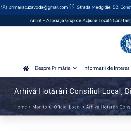
primariacuzavoda@gmail.com
Strada Medgidiei 58, Cons
Anunț – Asociația Grup de Acțiune Locală Constan
Despre Primărie
Informații de Interes
Arhivă Hotărâri Consiliul Local, Di
Home
Monitorul Oficial Local
Arhivă Hotărâri Consil