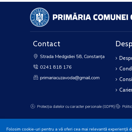
Contact
Desp
Strada Medgidiei 58, Constanța
Despr
0241 818 176
Cond
primariacuzavoda@gmail.com
Consi
Carie
Protecția datelor cu caracter personale (GDPR)
Politi
Folosim cookie-uri pentru a vă oferi cea mai relevantă experiență de