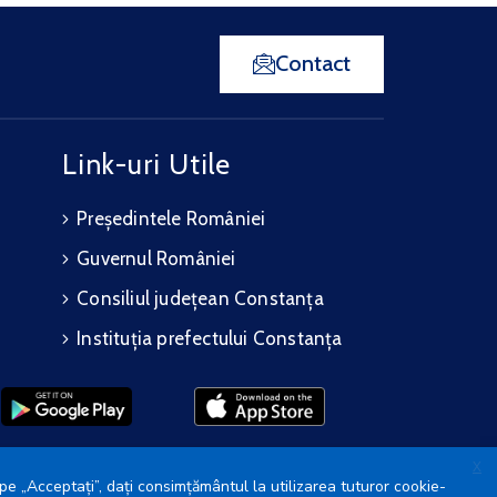
Contact
Link-uri Utile
Președintele României
Guvernul României
Consiliul județean Constanța
Instituția prefectului Constanța
X
pe „Acceptați”, dați consimțământul la utilizarea tuturor cookie-